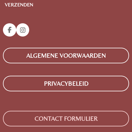
VERZENDEN
F
I
A
N
C
S
E
T
ALGEMENE VOORWAARDEN
B
A
O
G
O
R
K
A
M
PRIVACYBELEID
CONTACT FORMULIER