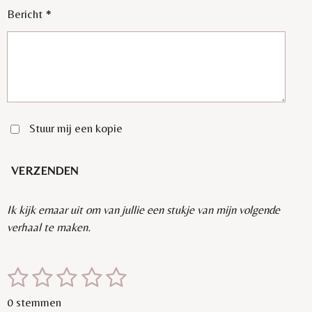
Bericht *
Stuur mij een kopie
VERZENDEN
Ik kijk ernaar uit om van jullie een stukje van mijn volgende
verhaal te maken.
1
2
3
4
5
S
R
t
a
s
s
s
s
s
e
0 stemmen
t