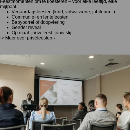
Feestmomenten om te koesteren – voor elke leeftijd, elke
mijlpaal.
Verjaardagsfeesten (kind, volwassene, jubileum...)
Communie- en lentefeesten
Babyborrel of doopviering
Gender reveal
Op maat: jouw feest, jouw stijl
->
Meer over privéfeesten ›