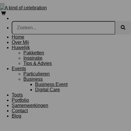
Ga
direct
naar
de
hoofdinhoud
Home
Over Mij
Huwelijk
Pakketten
Inspiratie
Tips & Advies
Events
Particulieren
Business
Business Event
Digital Care
Tools
Portfolio
Samenwerkingen
Contact
Blog