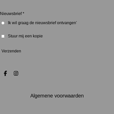
Nieuwsbrief *
Ik wil graag de nieuwsbrief ontvangen'
Stuur mij een kopie
Verzenden
F
I
a
n
c
s
e
t
b
a
Algemene voorwaarden
o
g
o
r
k
a