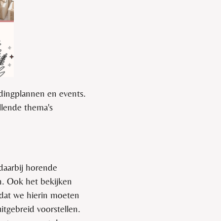
ddingplannen en events.
llende thema's
daarbij horende
n. Ook het bekijken
k dat we hierin moeten
itgebreid voorstellen.