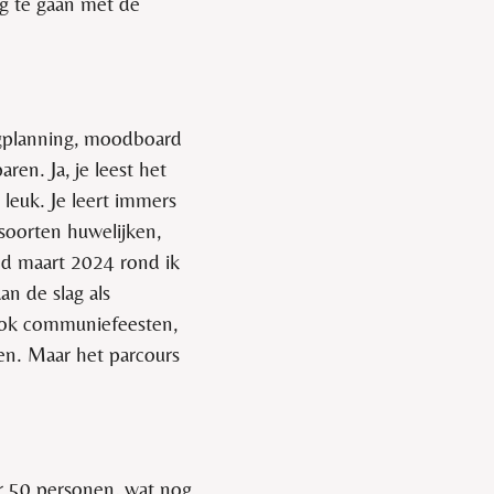
ag te gaan met de
agplanning, moodboard
ren. Ja, je leest het
 leuk. Je leert immers
soorten huwelijken,
ind maart 2024 rond ik
an de slag als
 ook communiefeesten,
gen. Maar het parcours
r 50 personen, wat nog