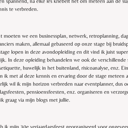
t en spannend, na elke les kriebelt het om meteen aan de sl
nis te verbreden.
t moeten we een businessplan, netwerk, retroplanning, d
nciers maken, allemaal gebaseerd op onze stage bij bruidspa
age lopen in deze avondopleiding en dit vind ik juist super
tijk. In deze opleiding behandelen we ook de verschillende 
setiquette, huwelijk in het buitenland, risicoanalyse, enz. E
n ik met al deze kennis en ervaring door de stage meteen a
lijk wil ik mijn horizon verbreden naar eventplanner, dus
rdagsfeesten, pensioensfeesten, enz. organiseren en verzor
 ik graag via mijn blogs met jullie.
 ik mijn 30e verjaardagsfeest georganiseerd voor ongevee