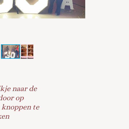
kje naar de
door op
 knoppen te
ken