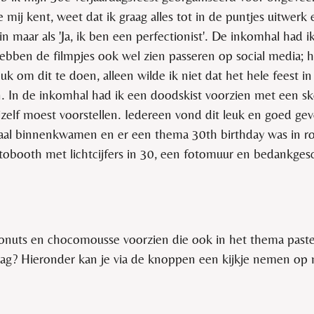
mij kent, weet dat ik graag alles tot in de puntjes uitwerk
zin maar als 'Ja, ik ben een perfectionist'. De inkomhal had 
hebben de filmpjes ook wel zien passeren op social media; h
uk om dit te doen, alleen wilde ik niet dat het hele feest i
n. In de inkomhal had ik een doodskist voorzien met een sk
jzelf moest voorstellen. Iedereen vond dit leuk en goed g
zaal binnenkwamen en er een thema 30th birthday was in ros
tobooth met lichtcijfers in 30, een fotomuur en bedankgesc
donuts en chocomousse voorzien die ook in het thema past
tzag? Hieronder kan je via de knoppen een kijkje nemen op