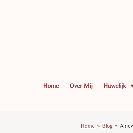
Ga
direct
naar
de
hoofdinhoud
Home
Over Mij
Huwelijk
Home
»
Blog
»
A new