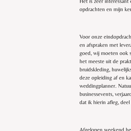
Het is zeer interessan
opdrachten en mijn ken
Voor onze eindopdrach
en afspraken met levera
goed, wij moeten ook st
het meeste uit de prak
bruidskleding, huwelijk
deze opleiding af en ka
weddingplanner. Natuur
businessevents, verjaa
dat ik hierin afleg, deel
Afgelopen weekend heb