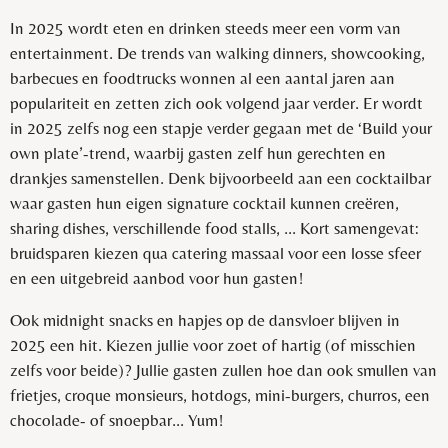
In 2025 wordt eten en drinken steeds meer een vorm van
entertainment. De trends van walking dinners, showcooking,
barbecues en foodtrucks wonnen al een aantal jaren aan
populariteit en zetten zich ook volgend jaar verder. Er wordt
in 2025 zelfs nog een stapje verder gegaan met de ‘Build your
own plate’-trend, waarbij gasten zelf hun gerechten en
drankjes samenstellen. Denk bijvoorbeeld aan een cocktailbar
waar gasten hun eigen signature cocktail kunnen creëren,
sharing dishes, verschillende food stalls, ... Kort samengevat:
bruidsparen kiezen qua catering massaal voor een losse sfeer
en een uitgebreid aanbod voor hun gasten!
Ook midnight snacks en hapjes op de dansvloer blijven in
2025 een hit. Kiezen jullie voor zoet of hartig (of misschien
zelfs voor beide)? Jullie gasten zullen hoe dan ook smullen van
frietjes, croque monsieurs, hotdogs, mini-burgers, churros, een
chocolade- of snoepbar... Yum!