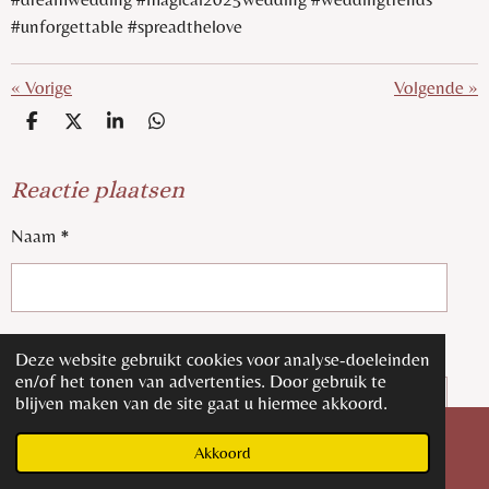
#unforgettable #spreadthelove
«
Vorige
Volgende
»
D
D
S
D
E
E
H
E
L
E
A
L
Reactie plaatsen
E
L
R
E
N
E
N
Naam *
E-mailadres *
Deze website gebruikt cookies voor analyse-doeleinden
en/of het tonen van advertenties. Door gebruik te
blijven maken van de site gaat u hiermee akkoord.
Akkoord
Bericht *
E-mailadres
Kaart
Facebook