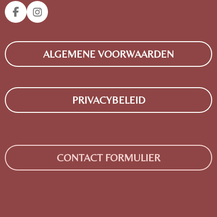
F
I
A
N
C
S
E
T
ALGEMENE VOORWAARDEN
B
A
O
G
O
R
K
A
M
PRIVACYBELEID
CONTACT FORMULIER