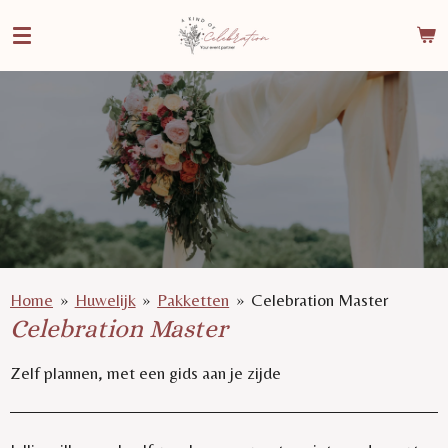
Ga
direct
naar
de
hoofdinhoud
Home
»
Huwelijk
»
Pakketten
»
Celebration Master
Celebration Master
Zelf plannen, met een gids aan je zijde