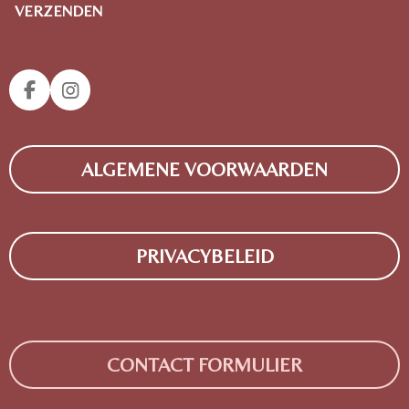
VERZENDEN
F
I
A
N
C
S
E
T
ALGEMENE VOORWAARDEN
B
A
O
G
O
R
K
A
M
PRIVACYBELEID
CONTACT FORMULIER