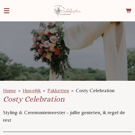
Ga
direct
naar
de
hoofdinhoud
Home
»
Huwelijk
»
Pakketten
»
Costy Celebration
Costy Celebration
Styling & Ceremoniemeester – jullie genieten, ik regel de
rest