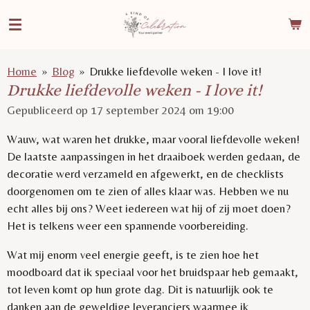
Ga
direct
naar
de
Home
»
Blog
»
Drukke liefdevolle weken - I love it!
hoofdinhoud
Drukke liefdevolle weken - I love it!
Gepubliceerd op 17 september 2024 om 19:00
Wauw, wat waren het drukke, maar vooral liefdevolle weken!
De laatste aanpassingen in het draaiboek werden gedaan, de
decoratie werd verzameld en afgewerkt, en de checklists
doorgenomen om te zien of alles klaar was. Hebben we nu
echt alles bij ons? Weet iedereen wat hij of zij moet doen?
Het is telkens weer een spannende voorbereiding.
Wat mij enorm veel energie geeft, is te zien hoe het
moodboard dat ik speciaal voor het bruidspaar heb gemaakt,
tot leven komt op hun grote dag. Dit is natuurlijk ook te
danken aan de geweldige leveranciers waarmee ik