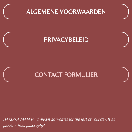
C
S
E
T
ALGEMENE VOORWAARDEN
B
A
O
G
O
R
K
A
M
PRIVACYBELEID
CONTACT FORMULIER
HAKUNA MATATA, it means no worries for the rest of your day. It's a
problem free, philosophy!