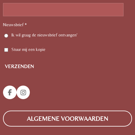
Nieuwsbrief *
Ik wil graag de nieuwsbrief ontvangen'
Stuur mij een kopie
VERZENDEN
F
I
A
N
C
S
E
T
ALGEMENE VOORWAARDEN
B
A
O
G
O
R