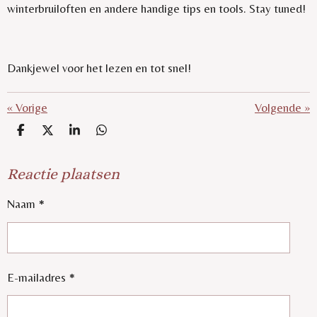
winterbruiloften en andere handige tips en tools. Stay tuned!
Dankjewel voor het lezen en tot snel!
«
Vorige
Volgende
»
D
D
S
D
E
E
H
E
L
E
A
L
Reactie plaatsen
E
L
R
E
N
E
N
Naam *
E-mailadres *